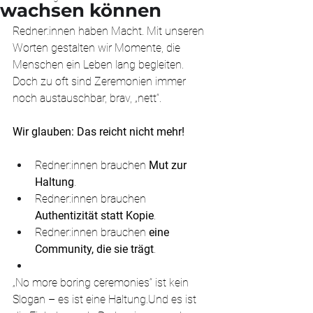
wachsen können
Redner:innen haben Macht. Mit unseren 
Worten gestalten wir Momente, die 
Menschen ein Leben lang begleiten. 
Doch zu oft sind Zeremonien immer 
noch austauschbar, brav, „nett“.
Wir glauben: Das reicht nicht mehr!
Redner:innen brauchen 
Mut zur 
Haltung
.
Redner:innen brauchen 
Authentizität statt Kopie
.
Redner:innen brauchen 
eine 
Community, die sie trägt
.
„No more boring ceremonies“ ist kein 
Slogan – es ist eine Haltung.Und es ist 