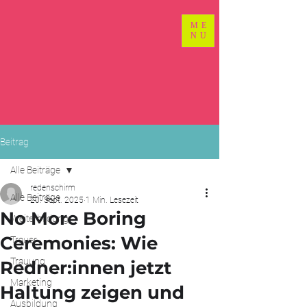
ME
NU
Beitrag
Alle Beiträge
redenschirm
Alle Beiträge
20. Sept. 2025
1 Min. Lesezeit
No More Boring
Weiterbildung
Ceremonies: Wie
Trauer
Trauung
Redner:innen jetzt
Marketing
Haltung zeigen und
Ausbildung