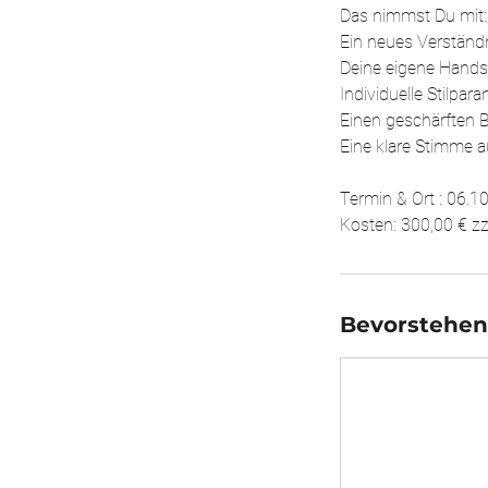
Das nimmst Du mit:
Ein neues Verständ
Deine eigene Handsc
Individuelle Stilpar
Einen geschärften B
Eine klare Stimme a
Termin & Ort : 06.
Kosten: 300,00 € zz
Bevorstehen