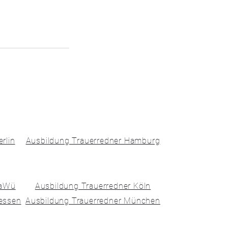
rlin
Ausbildung Trauerredner Hamburg
BaWü
Ausbildung Trauerredner Köln
essen
Ausbildung Trauerredner München