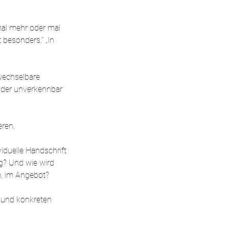
 mal mehr oder mal
t besonders." „In
wechselbare
, der unverkennbar
eren.
duelle Handschrift
ng? Und wie wird
m, im Angebot?
n und konkreten