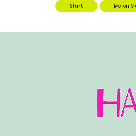
Start
Melon M