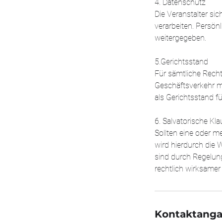
4. Datenschutz
Die Veranstalter si
verarbeiten. Persön
weitergegeben.
5.Gerichtsstand
Für sämtliche Recht
Geschäftsverkehr mi
als Gerichtsstand f
6. Salvatorische Kla
Sollten eine oder 
wird hierdurch die
sind durch Regelung
rechtlich wirksamer
Kontaktang