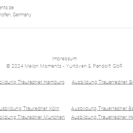
nts.de
hofen, Germany
Impressum
© 2024 Melon Moments - Yurtöven & Pandolfi GbR
bildung Trauredner Hamburg
Ausbildung Trauerredner Be
usbildung Trauredner Köln
Ausbildung Trauerredner 
bildung Trauredner München
Ausbildung Trauerredner H