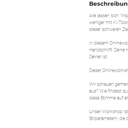
Beschreibu
Alle lassen sich "in
weniger mit KI-Tools
dieser schweren Zei
In diesem Onlinewo
Handschrift. Deine 
Deiner ist.
Dieser Onlineworksho
Wir schauen gemein
aus? Wie findest du
diese Stimme auf al
Unser Workshop ist 
Stilparametern, die 