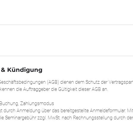
& Kündigung
Geschäftsbedingungen (AGB) dienen dem Schutz der Vertragspart
rkennen die Auftraggeber die Gültigkeit dieser AGB an.
s, Buchung, Zahlungsmodus
gt durch Anmeldung über das bereitgestellte Anmeldeformular. Mit 
ie Seminargebühr zzgl. MwSt. nach Rechnungsstellung durch den 