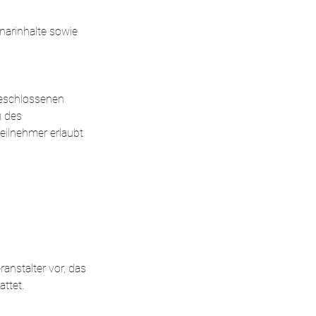
narinhalte sowie
 geschlossenen
g des
Teilnehmer erlaubt
anstalter vor, das
ttet.