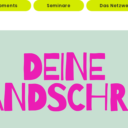
oments
Seminare
Das Netzwe