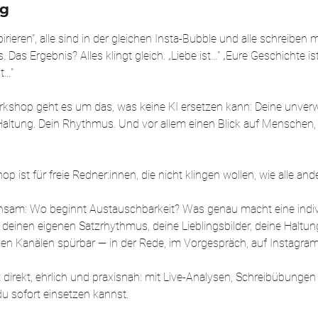
ng
:
6
spirieren", alle sind in der gleichen Insta-Bubble und alle schreiben
.
. Das Ergebnis? Alles klingt gleich. „Liebe ist…" „Eure Geschichte is
O
t…"
k
t
rkshop geht es um das, was keine KI ersetzen kann: Deine unver
.
Haltung. Dein Rhythmus. Und vor allem einen Blick auf Menschen
p ist für freie Redner:innen, die nicht klingen wollen, wie alle and
sam: Wo beginnt Austauschbarkeit? Was genau macht eine indivi
 deinen eigenen Satzrhythmus, deine Lieblingsbilder, deine Haltu
len Kanälen spürbar — in der Rede, im Vorgespräch, auf Instagra
direkt, ehrlich und praxisnah: mit Live-Analysen, Schreibübunge
du sofort einsetzen kannst.