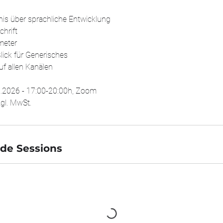
nis über sprachliche Entwicklung
hrift
ameter
lick für Generisches
uf allen Kanälen
10.2026 - 17:00-20:00h, Zoom
gl. MwSt.
de Sessions