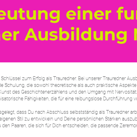
eutung einer fu
ner Ausbildung
er Schlüssel zum Erfolg als Trauredner. Bei unserer Trauredner Au
 Schulung, die sowohl theoretische als auch praktische Aspekte a
e Kunst des Geschichtenerzählens und den Umgang mit Nervosität.
isatorische Fähigkeiten, die für eine reibungslose Durchführung 
sgelegt, dass Du nach Abschluss selbstständig als Trauredner arb
 eigenen Stil zu entwickeln und Deine persönlichen Stärken auszu
 den Paaren, die sich für Dich entscheiden, die passende Zeremon