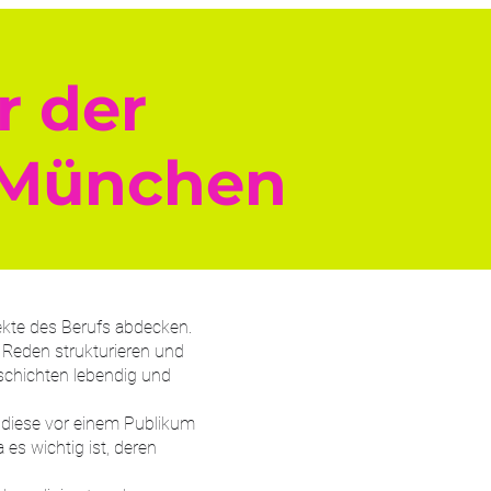
r der
 München
ekte des Berufs abdecken.
 Reden strukturieren und
eschichten lebendig und
 diese vor einem Publikum
es wichtig ist, deren