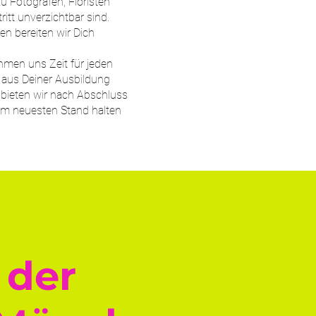
u Fotografen, Floristen
itt unverzichtbar sind.
n bereiten wir Dich
hmen uns Zeit für jeden
e aus Deiner Ausbildung
 bieten wir nach Abschluss
em neuesten Stand halten
 der