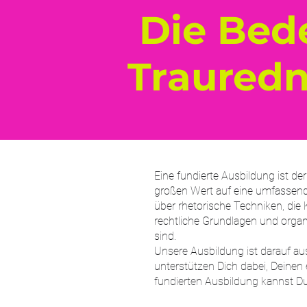
Die Bed
Traured
Eine fundierte Ausbildung ist d
großen Wert auf eine umfassende
über rhetorische Techniken, di
rechtliche Grundlagen und organ
sind.
Unsere Ausbildung ist darauf au
unterstützen Dich dabei, Deinen
fundierten Ausbildung kannst Du