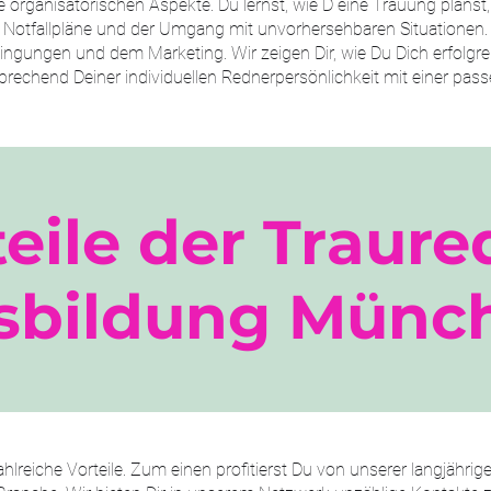
 organisatorischen Aspekte. Du lernst, wie D eine Trauung planst,
 Notfallpläne und der Umgang mit unvorhersehbaren Situationen
gungen und dem Marketing. Wir zeigen Dir, wie Du Dich erfolgrei
prechend Deiner individuellen Rednerpersönlichkeit mit einer pa
teile der Traure
sbildung Münc
ahlreiche Vorteile. Zum einen profitierst Du von unserer langjähr