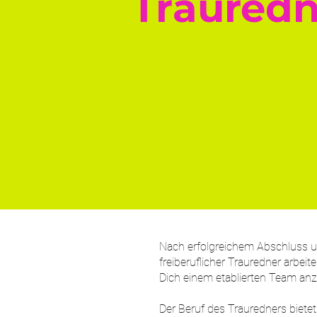
Traured
Nach erfolgreichem Abschluss un
freiberuflicher Trauredner arbei
Dich einem etablierten Team anz
Der Beruf des Trauredners biete