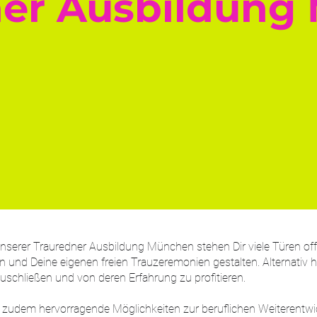
ner Ausbildung
serer Trauredner Ausbildung München stehen Dir viele Türen off
ten und Deine eigenen freien Trauzeremonien gestalten. Alternativ h
uschließen und von deren Erfahrung zu profitieren.
t zudem hervorragende Möglichkeiten zur beruflichen Weiterentwi