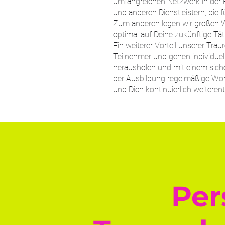
umfangreichen Netzwerk in der B
und anderen Dienstleistern, die 
Zum anderen legen wir großen We
optimal auf Deine zukünftige Täti
Ein weiterer Vorteil unserer Tr
Teilnehmer und gehen individuell
herausholen und mit einem siche
der Ausbildung regelmäßige Wor
und Dich kontinuierlich weiteren
Per