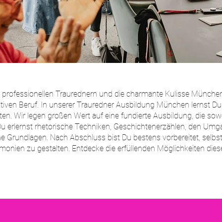
 professionellen Traurednern und die charmante Kulisse Münche
eativen Beruf. In unserer Trauredner Ausbildung München lernst 
ten. Wir legen großen Wert auf eine fundierte Ausbildung, die sow
Du erlernst rhetorische Techniken, Geschichtenerzählen, den Umg
he Grundlagen. Nach Abschluss bist Du bestens vorbereitet, selbs
emonien zu gestalten. Entdecke die erfüllenden Möglichkeiten dies