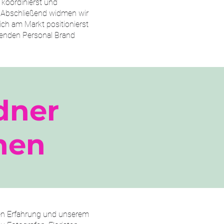
 koordinierst und
. Abschließend widmen wir
ch am Markt positionierst
ssenden Personal Brand
dner
hen
igen Erfahrung und unserem