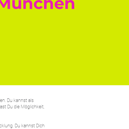
 München
en. Du kannst als
ast Du die Möglichkeit,
cklung. Du kannst Dich