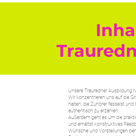
Inha
Traured
Unsere Trauredner Ausbildung Mü
Wir konzentrieren uns auf die G
halten, die Zuhörer fesselst und
authentisch zu erzählen.
Außerdem geht es um die prakti
und erhältst konstruktives Feedb
Wünsche und Vorstellungen per