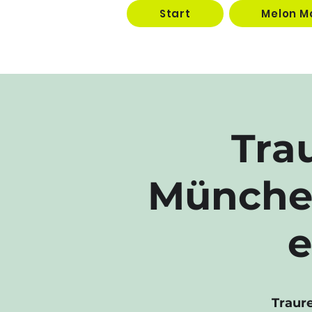
Start
Melon M
Tra
München
e
Traur