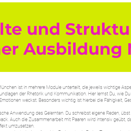
lte und Struktu
ner Ausbildung
nchen ist in mehrere Module unterteilt, die jeweils wichtige Asp
rundlagen der Rhetorik und Kommunikation. Hier lernst Du, wie Du
 Emotionen weckst. Besonders wichtig ist hierbei die Fähigkeit, G
sche Anwendung des Gelernten. Du schreibst eigene Reden, übst
ack. Auch die Zusammenarbeit mit Paaren wird intensiv geübt, da 
fekt umzusetzen.