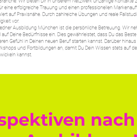
ranche. Wir bieten Dir in unserem Netzwerk unzählige Kontakte z
für eine erfolgreiche Trauung und einen professionellen Markenauftr
rt auf Praxisnähe. Durch zahlreiche Übungen und reale Fallstudie
gkeit vor.
auredner Ausbildung München ist die persönliche Betreuung. Wir ne
 auf Deine Bedürfnisse ein. Dies gewährleistet, dass Du das Best
ren Gefühl in Deinen neuen Beruf starten kannst. Darüber hinaus
kshops und Fortbildungen an, damit Du Dein Wissen stets auf d
twickeln kannst.
spektiven nach