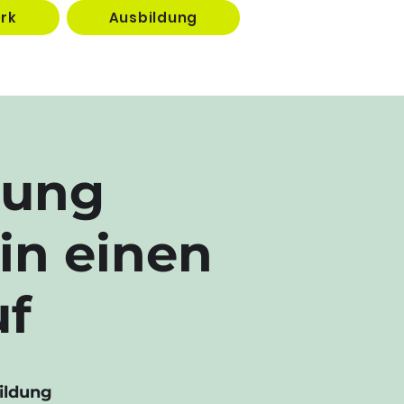
rk
Ausbildung
dung
in einen
uf
ildung