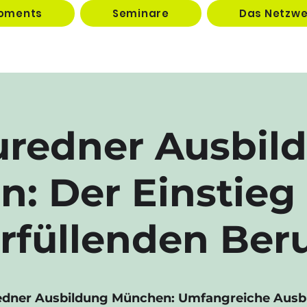
oments
Seminare
Das Netzwe
uredner Ausbil
: Der Einstieg 
rfüllenden Ber
edner Ausbildung München: Umfangreiche Ausb