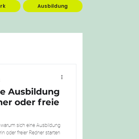
rk
Ausbildung
t
ne Ausbildung
ner oder freie
, warum sich eine Ausbildung
in oder freier Redner starten