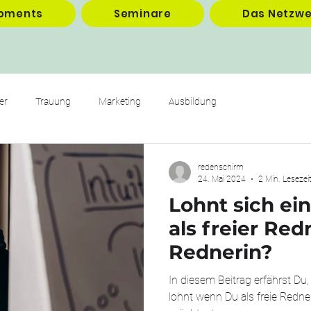
oments
Seminare
Das Netzwe
er
Trauung
Marketing
Ausbildung
redenschirm
24. Mai 2024
2 Min. Lesezei
Lohnt sich ei
als freier Red
Rednerin?
In diesem Beitrag erfährst Du
lohnt wenn Du als freie Redner