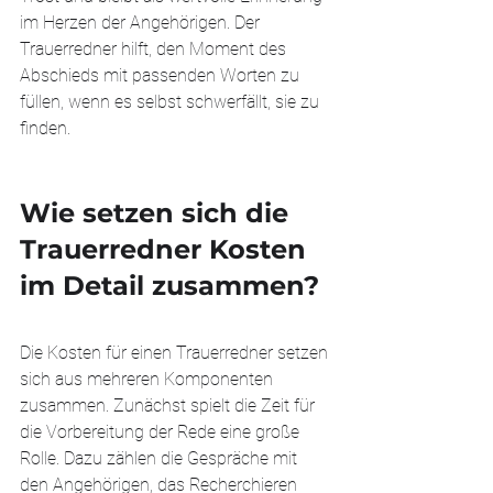
im Herzen der Angehörigen. Der 
Trauerredner hilft, den Moment des 
Abschieds mit passenden Worten zu 
füllen, wenn es selbst schwerfällt, sie zu 
finden.
Wie setzen sich die 
Trauerredner Kosten 
im Detail zusammen?
Die Kosten für einen Trauerredner setzen 
sich aus mehreren Komponenten 
zusammen. Zunächst spielt die Zeit für 
die Vorbereitung der Rede eine große 
Rolle. Dazu zählen die Gespräche mit 
den Angehörigen, das Recherchieren 