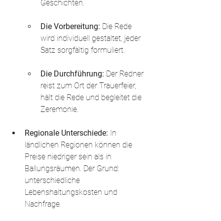
Geschichten.
Die Vorbereitung:
 Die Rede 
wird individuell gestaltet, jeder 
Satz sorgfältig formuliert.
Die Durchführung:
 Der Redner 
reist zum Ort der Trauerfeier, 
hält die Rede und begleitet die 
Zeremonie.
Regionale Unterschiede: 
In 
ländlichen Regionen können die 
Preise niedriger sein als in 
Ballungsräumen. Der Grund: 
unterschiedliche 
Lebenshaltungskosten und 
Nachfrage.