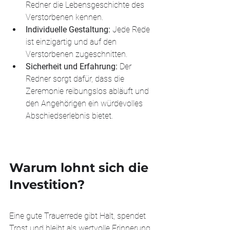
Redner die Lebensgeschichte des 
Verstorbenen kennen.
Individuelle Gestaltung:
 Jede Rede 
ist einzigartig und auf den 
Verstorbenen zugeschnitten.
Sicherheit und Erfahrung:
 Der 
Redner sorgt dafür, dass die 
Zeremonie reibungslos abläuft und 
den Angehörigen ein würdevolles 
Abschiedserlebnis bietet.
Warum lohnt sich die 
Investition?
Eine gute Trauerrede gibt Halt, spendet 
Trost und bleibt als wertvolle Erinnerung 