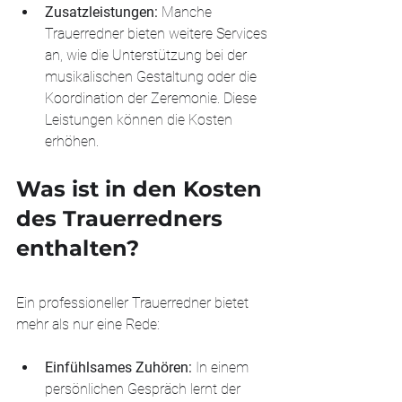
Zusatzleistungen: 
Manche 
Trauerredner bieten weitere Services 
an, wie die Unterstützung bei der 
musikalischen Gestaltung oder die 
Koordination der Zeremonie. Diese 
Leistungen können die Kosten 
erhöhen.
Was ist in den Kosten 
des Trauerredners 
enthalten?
Ein professioneller Trauerredner bietet 
mehr als nur eine Rede:
Einfühlsames Zuhören:
 In einem 
persönlichen Gespräch lernt der 