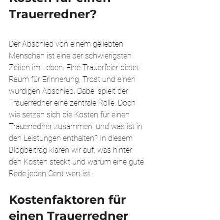
Trauerredner?
Der Abschied von einem geliebten 
Menschen ist eine der schwierigsten 
Zeiten im Leben. Eine Trauerfeier bietet 
Raum für Erinnerung, Trost und einen 
würdigen Abschied. Dabei spielt der 
Trauerredner eine zentrale Rolle. Doch 
wie setzen sich die Kosten für einen 
Trauerredner zusammen, und was ist in 
den Leistungen enthalten? In diesem 
Blogbeitrag klären wir auf, was hinter 
den Kosten steckt und warum eine gute 
Rede jeden Cent wert ist.
Kostenfaktoren für 
einen Trauerredner 