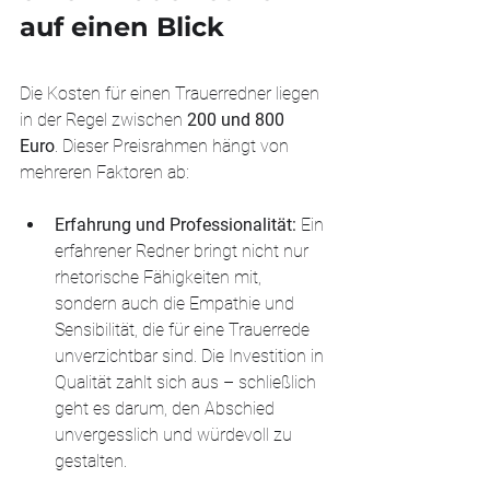
auf einen Blick
Die Kosten für einen Trauerredner liegen 
in der Regel zwischen 
200 und 800 
Euro
. Dieser Preisrahmen hängt von 
mehreren Faktoren ab:
Erfahrung und Professionalität: 
Ein 
erfahrener Redner bringt nicht nur 
rhetorische Fähigkeiten mit, 
sondern auch die Empathie und 
Sensibilität, die für eine Trauerrede 
unverzichtbar sind. Die Investition in 
Qualität zahlt sich aus – schließlich 
geht es darum, den Abschied 
unvergesslich und würdevoll zu 
gestalten.