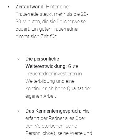
Zeitaufwand: 
Hinter einer 
Trauerrede steckt mehr als die 20-
30 Minuten, die sie üblicherweise 
dauert. Ein guter Trauerredner 
nimmt sich Zeit für:
Die persönliche 
Weiterentwicklung: 
Gute 
Trauerredner investieren in 
Weiterbildung und eine 
kontinuierlich hohe Qualität der 
eigenen Arbeit
Das Kennenlerngespräch:
 Hier 
erfährt der Redner alles über 
den Verstorbenen, seine 
Persönlichkeit, seine Werte und 