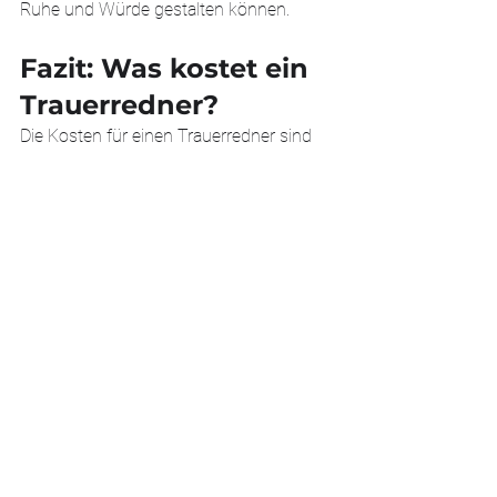
Ruhe und Würde gestalten können. 
Fazit: Was kostet ein 
Trauerredner?
Die Kosten für einen Trauerredner sind 
eine Investition in einen würdevollen und 
tröstenden Abschied. Zwischen 200 und 
800 Euro erhalten Sie nicht nur eine 
Rede, sondern auch eine sensible 
Begleitung in einer schwierigen Zeit. 
Wenn Sie mehr über den Beruf des 
Trauerredners erfahren möchten, oder 
sich für eine 
Ausbildung
 interessieren, 
sind Sie bei Melon Moments genau 
richtig. Lassen Sie uns gemeinsam 
Menschen in den wichtigsten 
Momenten ihres Lebens begleiten. 
Freier Redner
Freie Rednerin
Lebensfeier
Lebensrede